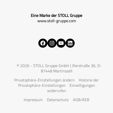
Eine Marke der STOLL Gruppe
www.stoll-gruppe.com
Facebook
Instagram
YouTube
LinkedIn
© 2026 - STOLL Gruppe GmbH | Illerstraße 36, D-
87448 Martinszell
Privatsphäre-Einstellungen ändern
Historie der
Privatsphäre-Einstellungen
Einwilligungen
widerrufen
Impressum
Datenschutz
AGB/AEB