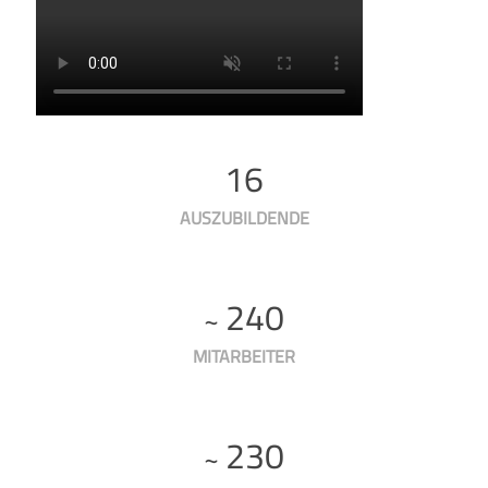
16
AUSZU­BILDENDE
240
~
MITARBEITER
230
~